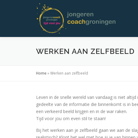
Ga
naar
de
inhoud
WERKEN AAN ZELFBEELD
Home
»
Werken aan zelfbeeld
Leven in de snelle wereld van vandaag is niet altijd 
gedeelte van de informatie die binnenkomt is in bee
een verkeerd beeld krijgen en in de war raken.
Tijd voor jou om even stil te staan!
Bij het werken aan je zelfbeeld gaan we aan de slag m
realistisch? Klopt het wel met hoe jij je van binnen