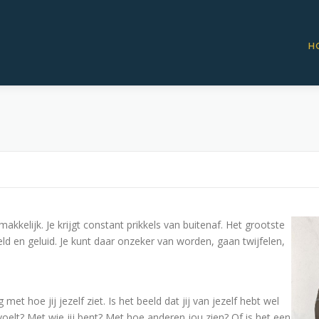
H
makkelijk. Je krijgt constant prikkels van buitenaf. Het grootste
ld en geluid. Je kunt daar onzeker van worden, gaan twijfelen,
et hoe jij jezelf ziet. Is het beeld dat jij van jezelf hebt wel
 voelt? Met wie jij bent? Met hoe anderen jou zien? Of is het een